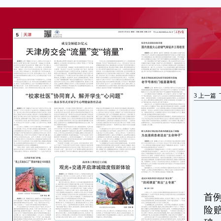
3
上一篇
本
首
险