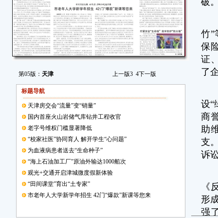
破
正
竹
保
证
了
第05版：
天津
上一版
3
4
下一版
2
标题导航
设
天津房交会“流量”变“销量”
商
国内首座火山岩储气库钻井工程收官
助
老字号维权门槛显著降低
“校家社医”协同育人 解开学生“心问题”
支
为血液病患者送去“生命种子”
诉
“海上石油加工厂”原油外输达1000船次
作
观光+交通开启津城微度假新体验
“田间课堂”育出“土专家”
《
市老年人大学新学年招生 42门“爆款”新课等您来
形
强