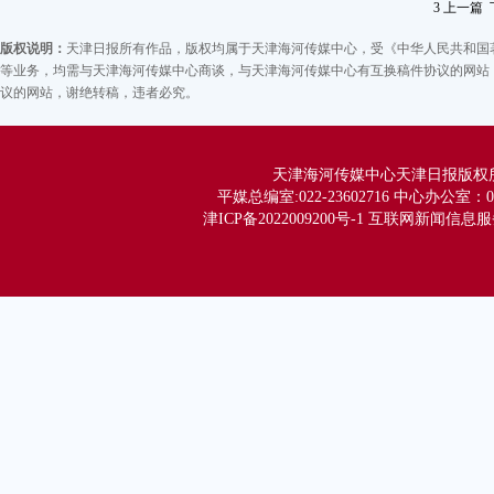
3
上一篇
供
版权说明：
天津日报所有作品，版权均属于天津海河传媒中心，受《中华人民共和国
等业务，均需与天津海河传媒中心商谈，与天津海河传媒中心有互换稿件协议的网站，
议的网站，谢绝转稿，违者必究。
天津海河传媒中心天津日报版权所有 Co
平媒总编室:022-23602716 中心办公室：02
津ICP备2022009200号-1 互联网新闻信息服务