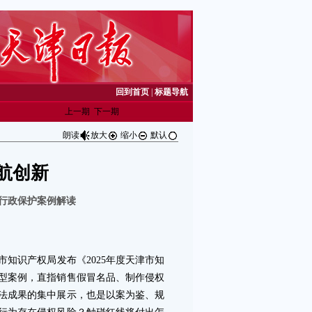
回到首页
|
标题导航
上一期
下一期
朗读
放大
缩小
默认
航创新
权行政保护案例解读
识产权局发布《2025年度天津市知
典型案例，直指销售假冒名品、制作侵权
法成果的集中展示，也是以案为鉴、规