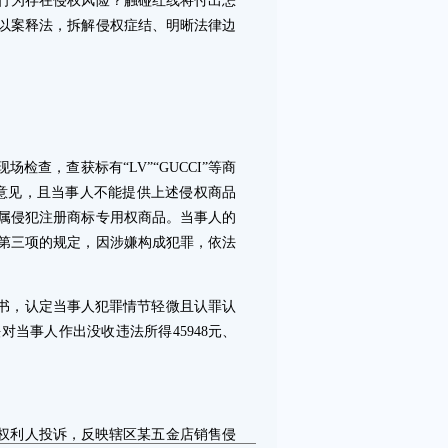
行为存在侵权风险？触碰红线将付出怎
以案释法，拆解侵权症结、明晰法律边
查，查获标有“LV”“GUCCI”等商
认意见，且当事人不能提供上述侵权商品
属侵犯注册商标专用权商品。当事人的
第三项的规定，因涉嫌构成犯罪，依法
书，认定当事人犯罪情节轻微且认罪认
当事人作出没收违法所得45948元、
权利人投诉，反映辖区某五金店销售侵