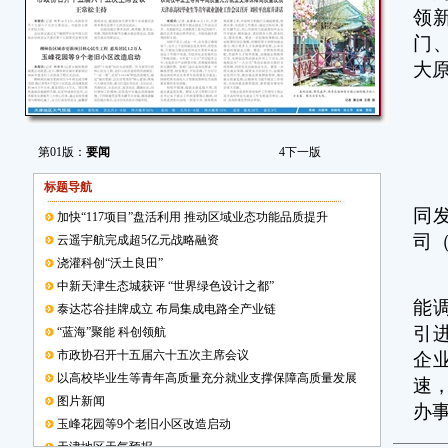
领
门
大
筑
科
第01版：
要闻
4
下一版
从
标题导航
同
加快“117项目”盘活利用 推动区域业态功能品质提升
司
云遥宇航完成超5亿元战略融资
浇灌科创“沃土良田”
初
中新天津生态城获评 “世界绿色设计之都”
能
泰达芯谷挂牌成立 布局集成电路全产业链
引
“蓝海”聚能 科创领航
市政协召开十五届六十五次主席会议
企
以高校毕业生等青年高质量充分就业支撑保障高质量发展
速
图片新闻
办
玉峰花园等9个老旧小区改造启动
天津地区天气预报