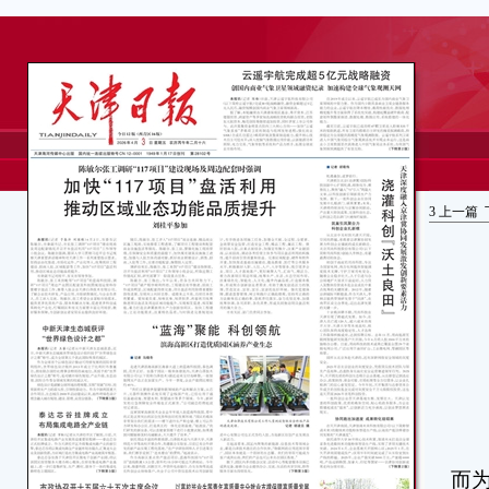
3
上一篇
机
天
而