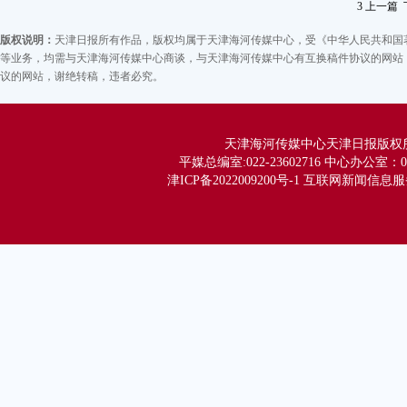
十
3
上一篇
今
版权说明：
天津日报所有作品，版权均属于天津海河传媒中心，受《中华人民共和国
高
等业务，均需与天津海河传媒中心商谈，与天津海河传媒中心有互换稿件协议的网站，
达
议的网站，谢绝转稿，违者必究。
园
技
工
天津海河传媒中心天津日报版权所有 Co
平媒总编室:022-23602716 中心办公室：02
同
津ICP备2022009200号-1 互联网新闻信息服务
全
2
品
园
扶
心
金
科