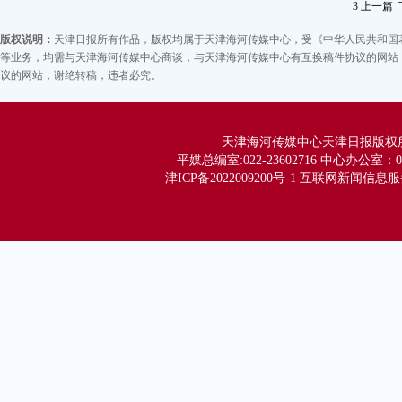
3
上一篇
版权说明：
天津日报所有作品，版权均属于天津海河传媒中心，受《中华人民共和国
等业务，均需与天津海河传媒中心商谈，与天津海河传媒中心有互换稿件协议的网站，
议的网站，谢绝转稿，违者必究。
天津海河传媒中心天津日报版权所有 Co
平媒总编室:022-23602716 中心办公室：02
津ICP备2022009200号-1 互联网新闻信息服务