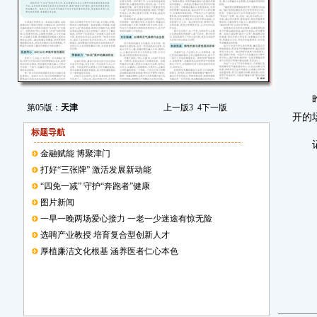
昨天
第05版：
天津
上一版
3
4
下一版
开的
标题导航
记者
金融赋能 博聚津门
打好“三张牌” 激活发展新动能
“四免一减” 守护“奔跑者”健康
图片新闻
一早一晚两场爱心接力 一老一少迷途有惊无险
选聘产业教授 培育复合型创新人才
厚植廉洁文化根基 涵养医者仁心本色