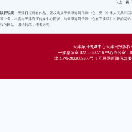
研
3
上一篇
天津地区天气预报
研
版权说明：
天津日报所有作品，版权均属于天津海河传媒中心，受《中华人民共和国
海
等业务，均需与天津海河传媒中心商谈，与天津海河传媒中心有互换稿件协议的网站，
有
议的网站，谢绝转稿，违者必究。
主
市
天津海河传媒中心天津日报版权所有 Co
科
平媒总编室:022-23602716 中心办公室：02
技
津ICP备2022009200号-1 互联网新闻信息服务
战
效
新
能
更