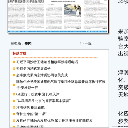
35
此
战
果
验
第01版：
要闻
4
下一版
合
出
标题导航
习近平同沙特王储兼首相穆罕默德通电话
京
坚持走内涵式发展路子
津
超半数成果为京津冀协同攻关完成
化
陈敏尔会见美国通用电气医疗集团全球总裁兼首席执行官彼
突
得·安杜尼一行
天
GE医疗：投资中国 扎根天津
“从武清发往北京的首班车基本满员”
科
津港扬帆 枢纽蓄能
化
守护生命的“第一课”
步
发挥站产城融合发展优势 加力推动服务业扩能提质
天津智造再添桂冠