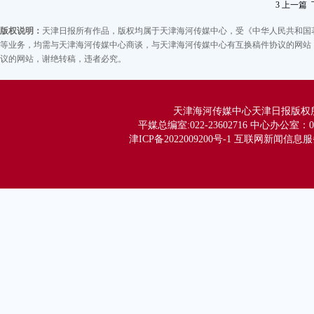
3
上一篇
州
明
版权说明：
天津日报所有作品，版权均属于天津海河传媒中心，受《中华人民共和国
沙
等业务，均需与天津海河传媒中心商谈，与天津海河传媒中心有互换稿件协议的网站，
议的网站，谢绝转稿，违者必究。
客
津
料
天津海河传媒中心天津日报版权所有 Co
平媒总编室:022-23602716 中心办公室：02
津ICP备2022009200号-1 互联网新闻信息服务