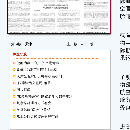
际
空
舱”
天
或
物
第04版：
天津
上一版
3
4
下一版
际
标题导航
承
便签为媒 一问一答皆是青春
此
总体工程将在明年4月完成
了
天津至首尔航班可带小猫小狗
“西岸津韵文化周”落幕
物
图片新闻
航
“银龄智能课堂” 解锁老年人数字生活
服
复康路桥通行方式有变
务
学篮球能“保送”？别信
水上公园升级改造有序推进
目
进