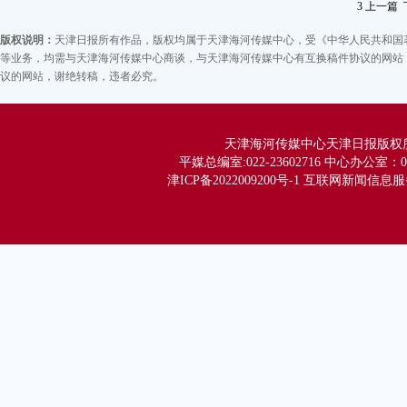
3
上一篇
版权说明：
天津日报所有作品，版权均属于天津海河传媒中心，受《中华人民共和国
等业务，均需与天津海河传媒中心商谈，与天津海河传媒中心有互换稿件协议的网站，
议的网站，谢绝转稿，违者必究。
小
天津海河传媒中心天津日报版权所有 Co
平媒总编室:022-23602716 中心办公室：02
寻
津ICP备2022009200号-1 互联网新闻信息服务
眼
4
区
地
字
4
楼
百
案