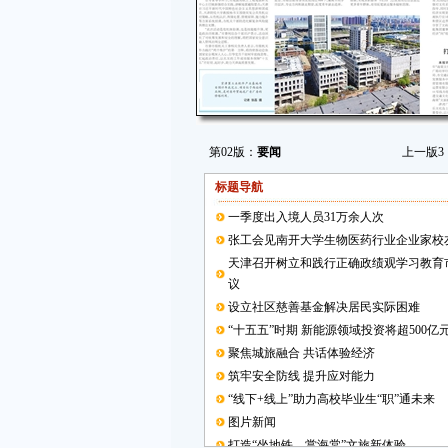
第02版：
要闻
上一版
3
标题导航
一季度出入境人员31万余人次
张工会见南开大学生物医药行业企业家校
天津召开树立和践行正确政绩观学习教育
议
设立社区慈善基金解决居民实际困难
“十五五”时期 新能源领域投资将超500亿
聚焦城旅融合 共话体验经济
筑牢安全防线 提升应对能力
“线下+线上”助力高校毕业生“职”通未来
图片新闻
打造“坐地铁、赏海棠”文旅新体验