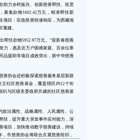
助力乡村振兴、创新慈善帮扶、拓宽
集款物1602.42万元，精准帮扶新
生项目；应急慈善快速响应，为西藏地
灾重建。
扶款物5952.87万元。“迎新春慈善
持续发力，惠及近万户困难家庭、百余位寒
药品援助等项目成效突出，获中华慈善
善协会还积极探索慈善服务基层新路
立社区慈善基金，覆盖辖区内12个街
善组织与区级党委政府共建的社区慈善基
政治属性、战略属性、人民属性、公
帮扶，提升重大突发事件应对能力，深
善项目，加快推动数字慈善建设，持续
年，市慈善协会将联合京冀慈善组织，