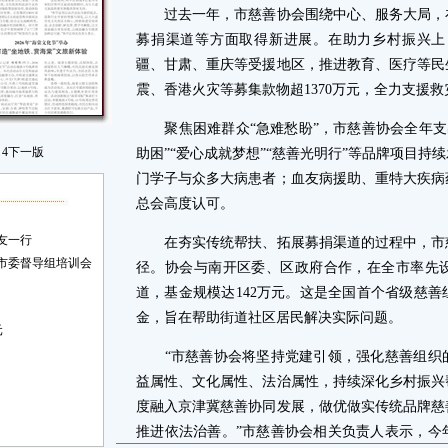
过去一年，市慈善协会围绕中心、服务大局，在
募捐渠道等方面取得新进展。在助力乡村振兴上，募
疆、甘肃、重庆等受援地区，推进教育、医疗等民
震、香港火灾等募集款物超1370万元，全力支援救
聚焦困难群众“急难愁盼”，市慈善协会全年支出帮
4
下一版
助困”“爱心成就梦想”“慈善光明行”等品牌项目
门学子与众多大病患者；血友病援助、重特大疾病
总会高度认可。
友一行
在夯实传统帮扶、拓展募捐渠道的过程中，市慈
市委督导组培训会
径。协会与南开区委、区政府合作，在全市率先设
道，基金规模达142万元。这是全国首个省级慈
金，旨在帮助街道社区居民解决实际问题。
元
“市慈善协会将坚持党建引领，强化慈善组织的
益属性、文化属性、法治属性，持续深化乡村振兴
度融入京津冀慈善协同发展，做优做实传统品牌慈
推进依法治善。”市慈善协会相关负责人表示，今