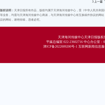
五
3
上一篇
版权说明：
天津日报所有作品，版权均属于天津海河传媒中心，受《中华人民共和国
等业务，均需与天津海河传媒中心商谈，与天津海河传媒中心有互换稿件协议的网站，
议的网站，谢绝转稿，违者必究。
天津海河传媒中心天津日报版权所有 Co
平媒总编室:022-23602716 中心办公室：02
津ICP备2022009200号-1 互联网新闻信息服务