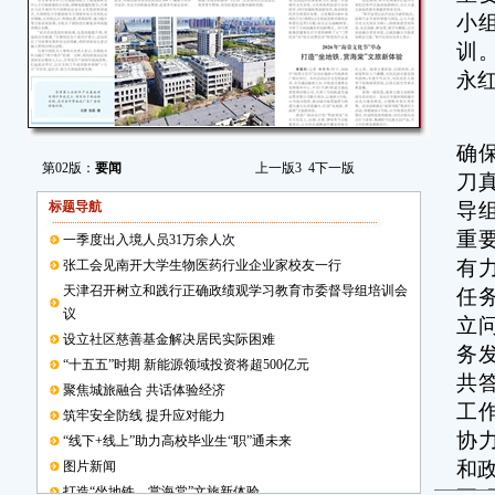
小
训
永
会
确
第02版：
要闻
上一版
3
4
下一版
刀
标题导航
导
重
一季度出入境人员31万余人次
有
张工会见南开大学生物医药行业企业家校友一行
天津召开树立和践行正确政绩观学习教育市委督导组培训会
任
议
立
设立社区慈善基金解决居民实际困难
务
“十五五”时期 新能源领域投资将超500亿元
共
聚焦城旅融合 共话体验经济
工
筑牢安全防线 提升应对能力
协
“线下+线上”助力高校毕业生“职”通未来
和
图片新闻
打造“坐地铁、赏海棠”文旅新体验