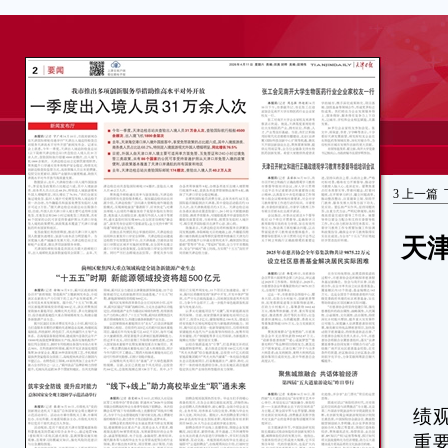
3
上一篇
天
本
绩
重