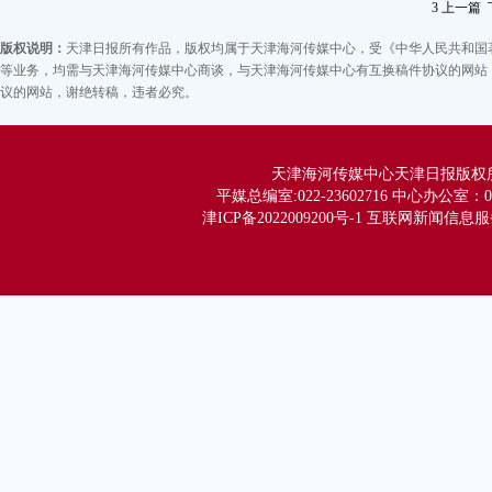
3
上一篇
积
版权说明：
天津日报所有作品，版权均属于天津海河传媒中心，受《中华人民共和国
内
等业务，均需与天津海河传媒中心商谈，与天津海河传媒中心有互换稿件协议的网站，
带
议的网站，谢绝转稿，违者必究。
的
大
天津海河传媒中心天津日报版权所有 Co
科
平媒总编室:022-23602716 中心办公室：02
必
津ICP备2022009200号-1 互联网新闻信息服务
“
开
回
下
为
强
发展