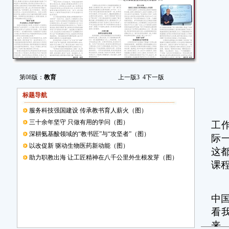
第08版：
教育
上一版
3
4
下一版
标题导航
整
服务科技强国建设 传承教书育人薪火（图）
三十余年坚守 只做有用的学问（图）
工
深耕氨基酸领域的“教书匠”与“攻坚者”（图）
际
以改促新 驱动生物医药新动能（图）
这
助力职教出海 让工匠精神在八千公里外生根发芽（图）
课
出
中
看
来。