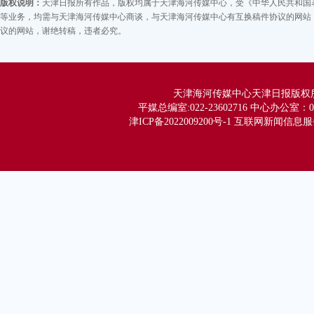
版权说明：
天津日报所有作品，版权均属于天津海河传媒中心，受《中华人民共和国
等业务，均需与天津海河传媒中心商谈，与天津海河传媒中心有互换稿件协议的网站，
议的网站，谢绝转稿，违者必究。
天津海河传媒中心天津日报版权所有 Co
平媒总编室:022-23602716 中心办公室：02
津ICP备2022009200号-1 互联网新闻信息服务