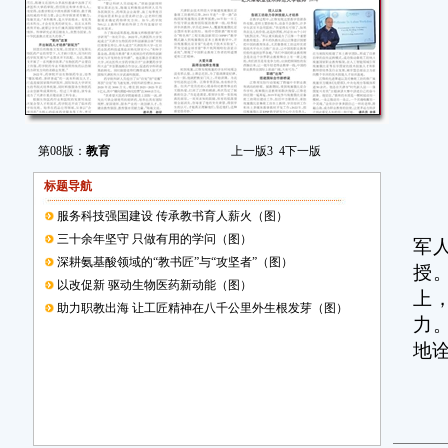
第08版：
教育
上一版
3
4
下一版
标题导航
服务科技强国建设 传承教书育人薪火（图）
用
三十余年坚守 只做有用的学问（图）
军
深耕氨基酸领域的“教书匠”与“攻坚者”（图）
授
以改促新 驱动生物医药新动能（图）
上
助力职教出海 让工匠精神在八千公里外生根发芽（图）
力
地
实
破