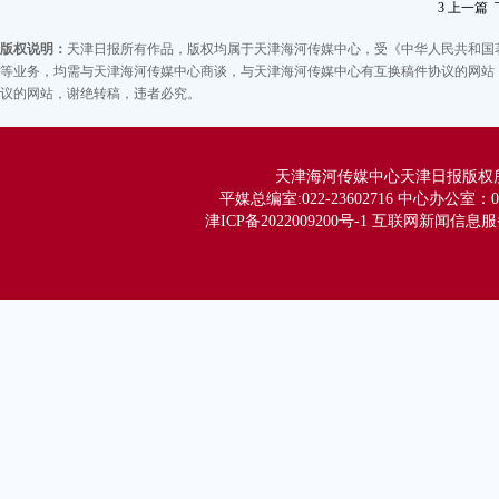
3
上一篇
早
版权说明：
天津日报所有作品，版权均属于天津海河传媒中心，受《中华人民共和国
受
等业务，均需与天津海河传媒中心商谈，与天津海河传媒中心有互换稿件协议的网站，
设
议的网站，谢绝转稿，违者必究。
何
终
天津海河传媒中心天津日报版权所有 Co
势
平媒总编室:022-23602716 中心办公室：02
企
津ICP备2022009200号-1 互联网新闻信息服务
中
解
效
期
何
那
中
度融
连