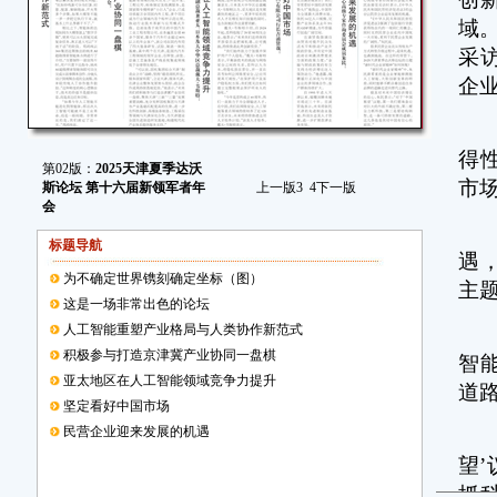
域
采
企
“
得
第02版：
2025天津夏季达沃
市
斯论坛 第十六届新领军者年
上一版
3
4
下一版
会
很
标题导航
遇
为不确定世界镌刻确定坐标（图）
主
这是一场非常出色的论坛
人工智能重塑产业格局与人类协作新范式
“
积极参与打造京津冀产业协同一盘棋
智
亚太地区在人工智能领域竞争力提升
道
坚定看好中国市场
民营企业迎来发展的机遇
提
望
抓