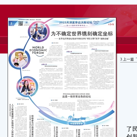
3
上一篇
“
了
创