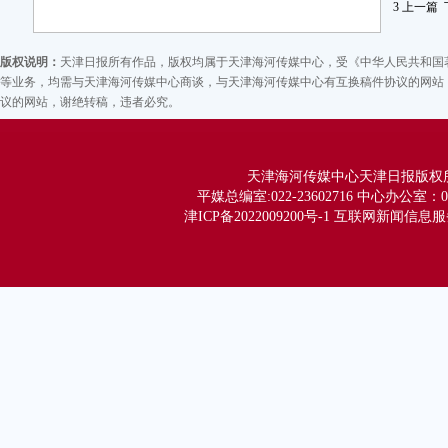
3
上一篇
积
重
版权说明：
天津日报所有作品，版权均属于天津海河传媒中心，受《中华人民共和国
势
等业务，均需与天津海河传媒中心商谈，与天津海河传媒中心有互换稿件协议的网站，
深
议的网站，谢绝转稿，违者必究。
体
天津海河传媒中心天津日报版权所有 Co
平媒总编室:022-23602716 中心办公室：02
津ICP备2022009200号-1 互联网新闻信息服务