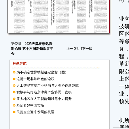
他
业
技
区
等
第02版：
2025天津夏季达沃
务
斯论坛 第十六届新领军者年
上一版
3
4
下一版
会
程
革
标题导航
限
为不确定世界镌刻确定坐标（图）
上
这是一场非常出色的论坛
一
人工智能重塑产业格局与人类协作新范式
积极参与打造京津冀产业协同一盘棋
业
亚太地区在人工智能领域竞争力提升
领
坚定看好中国市场
“
民营企业迎来发展的机遇
机
展