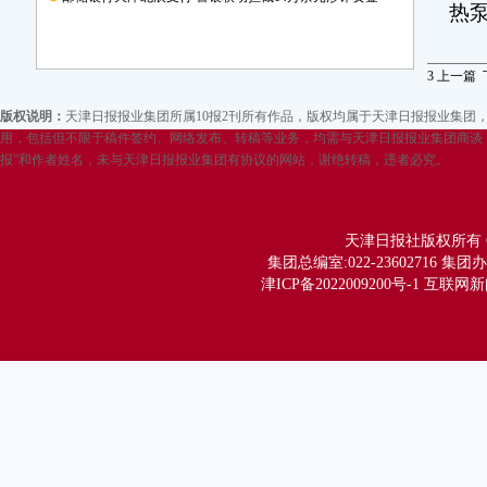
热
“
3
上一篇
20
万
版权说明：
天津日报报业集团所属10报2刊所有作品，版权均属于天津日报报业集
推
用，包括但不限于稿件签约、网络发布、转稿等业务，均需与天津日报报业集团商谈，
报”和作者姓名，未与天津日报报业集团有协议的网站，谢绝转稿，违者必究。
热
在
减
天津日报社版权所有 Copy
集团总编室:022-23602716 集团办公
排
津ICP备2022009200号-1 互联网
发
视
出
帮
为
碳
她