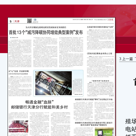
3
上一篇
工
殖
电