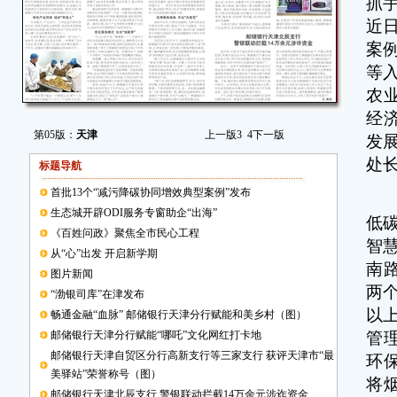
抓
近
案
等
农
经
第05版：
天津
上一版
3
4
下一版
发
处
标题导航
首批13个“减污降碳协同增效典型案例”发布
天
生态城开辟ODI服务专窗助企“出海”
低
《百姓问政》聚焦全市民心工程
智慧
从“心”出发 开启新学期
南
图片新闻
两
“渤银司库”在津发布
以
畅通金融“血脉” 邮储银行天津分行赋能和美乡村（图）
邮储银行天津分行赋能“哪吒”文化网红打卡地
管
邮储银行天津自贸区分行高新支行等三家支行 获评天津市“最
环
美驿站”荣誉称号（图）
将
邮储银行天津北辰支行 警银联动拦截14万余元涉诈资金