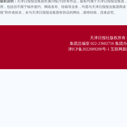
版权说明：
天津日报报业集团所属10报2刊所有作品，版权均属于天津日报报业集
用，包括但不限于稿件签约、网络发布、转稿等业务，均需与天津日报报业集团商谈，
报”和作者姓名，未与天津日报报业集团有协议的网站，谢绝转稿，违者必究。
天津日报社版权所有 Copy
集团总编室:022-23602716 集团办公
津ICP备2022009200号-1 互联网