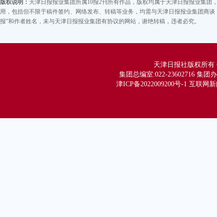
版权说明：
天津日报报业集团所属10报2刊所有作品，版权均属于天津日报报业集
用，包括但不限于稿件签约、网络发布、转稿等业务，均需与天津日报报业集团商谈，
报”和作者姓名，未与天津日报报业集团有协议的网站，谢绝转稿，违者必究。
天津日报社版权所有 Copy
集团总编室:022-23602716 集团办公
津ICP备2022009200号-1 互联网