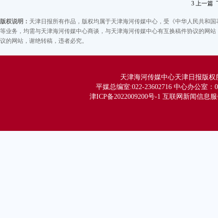
3
上一篇
版权说明：
天津日报所有作品，版权均属于天津海河传媒中心，受《中华人民共和国
等业务，均需与天津海河传媒中心商谈，与天津海河传媒中心有互换稿件协议的网站，
议的网站，谢绝转稿，违者必究。
天津海河传媒中心天津日报版权所有 Co
平媒总编室:022-23602716 中心办公室：02
津ICP备2022009200号-1 互联网新闻信息服务