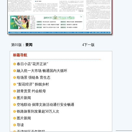
第01版：
要闻
4
下一版
标题导航
春日小店“花开正浓”
融入统一大市场 畅通国内大循环
给场景 强链条 育生态
“梨花经济” 扮靓乡村
踏青赏景 约会航母
图片新闻
空地联动 保障文旅活动通行安全畅通
铁路旅客到发量超50万人次
图片新闻
导读
天津地区天气预报