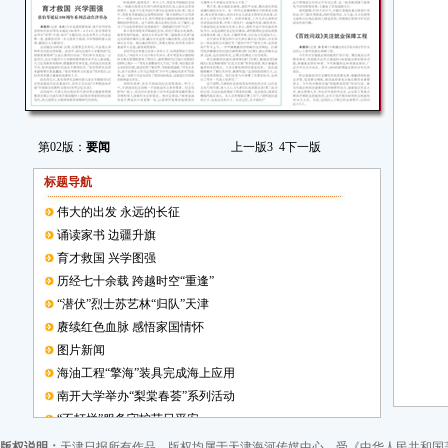
第02版：
要闻
上一版
3
4
下一版
标题导航
伟大的出发 永远的长征
诵读家书 边疆升旗
育才救国 兴学图强
历经七十余载 跨越时空“重逢”
“潜伏”烈士苏艺林“归队”天津
赓续红色血脉 感悟家国情怀
图片新闻
海油工程“擎海”装具完成海上应用
南开大学举办“梨棠春荟”系列活动
“不打烊”服务守护节日平安
《百姓问政》关注就业保障工程
版权说明：
天津日报所有作品，版权均属于天津海河传媒中心，受《中华人民共和国