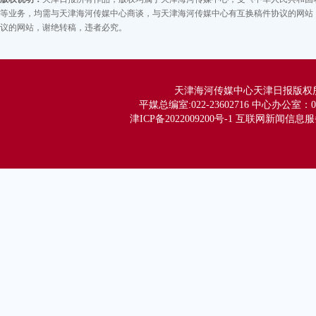
等业务，均需与天津海河传媒中心商谈，与天津海河传媒中心有互换稿件协议的网站，
议的网站，谢绝转稿，违者必究。
天津海河传媒中心天津日报版权所有 Co
平媒总编室:022-23602716 中心办公室：02
津ICP备2022009200号-1 互联网新闻信息服务