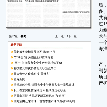
场
多
共
过
力
术
第02版：
要闻
上一版
3
4
下一版
一
标题导航
海
养老服务费预收周期不得超5个月
市“两会”建议提案全部按期办复
记
“五一”假期我市安全生产形势总体平稳
产
将技能竞赛优势转化为职业竞争力
列
天大青年才俊成科技“弄潮儿”
项目
图片新闻
产
跨越3600公里 津疆大中小学教师共备一堂思政课
职工在京冀租赁保障房 可提取住房公积金
两天拿三证 劝业场更新工程跑出“加速度”
渤海油田辽东湾油田群首季累产油气突破320万吨