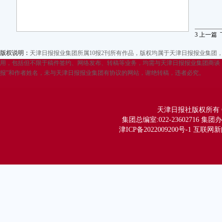
3
上一篇
版权说明：
天津日报报业集团所属10报2刊所有作品，版权均属于天津日报报业集
用，包括但不限于稿件签约、网络发布、转稿等业务，均需与天津日报报业集团商谈，
报”和作者姓名，未与天津日报报业集团有协议的网站，谢绝转稿，违者必究。
天津日报社版权所有 Copy
集团总编室:022-23602716 集团办公
津ICP备2022009200号-1 互联网