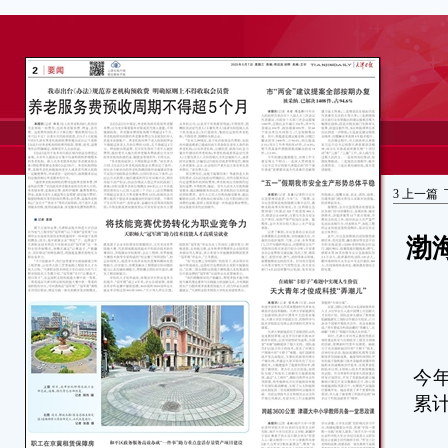
3
上一篇
渤
本
今
累
作