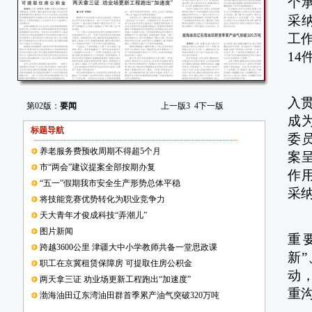
个
采纳
工
14
今
入
第02版：
要闻
上一版
3
4
下一版
成
标题导航
委
养老服务费预收周期不得超5个月
案
市“两会”建议提案全部按期办复
作
“五一”假期我市安全生产形势总体平稳
采
将技能竞赛优势转化为职业竞争力
天大青年才俊成科技“弄潮儿”
在
图片新闻
重
跨越3600公里 津疆大中小学教师共备一堂思政课
新
职工在京冀租赁保障房 可提取住房公积金
动
两天拿三证 劝业场更新工程跑出“加速度”
重
渤海油田辽东湾油田群首季累产油气突破320万吨