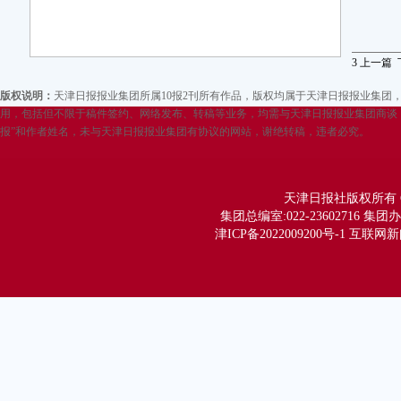
3
上一篇
版权说明：
天津日报报业集团所属10报2刊所有作品，版权均属于天津日报报业集
用，包括但不限于稿件签约、网络发布、转稿等业务，均需与天津日报报业集团商谈，
报”和作者姓名，未与天津日报报业集团有协议的网站，谢绝转稿，违者必究。
天津日报社版权所有 Copy
集团总编室:022-23602716 集团办公
津ICP备2022009200号-1 互联网