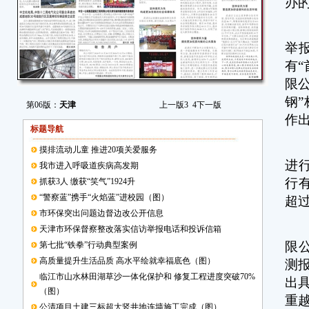
办
3
举
有
限
钢
第06版：
天津
上一版
3
4
下一版
作出
标题导航
去
摸排流动儿童 推进20项关爱服务
进
我市进入呼吸道疾病高发期
行
抓获3人 缴获“笑气”1924升
“警察蓝”携手“火焰蓝”进校园（图）
超
市环保突出问题边督边改公开信息
7
天津市环保督察整改落实信访举报电话和投诉信箱
限
第七批“铁拳”行动典型案例
高质量提升生活品质 高水平绘就幸福底色（图）
测报
临江市山水林田湖草沙一体化保护和 修复工程进度突破70%
出具
（图）
重
公清项目土建三标超大竖井地连墙施工完成（图）