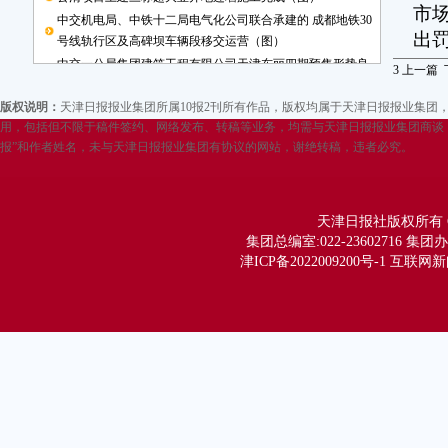
市
中交机电局、中铁十二局电气化公司联合承建的 成都地铁30
出罚
号线轨行区及高碑坝车辆段移交运营（图）
中交一公局集团建筑工程有限公司天津东丽四期预售形势良
3
上一篇
此
好
有
版权说明：
天津日报报业集团所属10报2刊所有作品，版权均属于天津日报报业集
敬告用户
用，包括但不限于稿件签约、网络发布、转稿等业务，均需与天津日报报业集团商谈，
责
报”和作者姓名，未与天津日报报业集团有协议的网站，谢绝转稿，违者必究。
未
政
元
天津日报社版权所有 Copy
期
集团总编室:022-23602716 集团办公
作
津ICP备2022009200号-1 互联网
罚
的