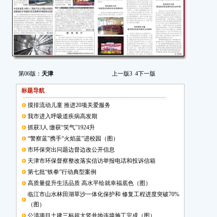
第06版：
天津
上一版
3
4
下一版
标题导航
摸排流动儿童 推进20项关爱服务
我市进入呼吸道疾病高发期
抓获3人 缴获“笑气”1924升
“警察蓝”携手“火焰蓝”进校园（图）
市环保突出问题边督边改公开信息
天津市环保督察整改落实信访举报电话和投诉信箱
第七批“铁拳”行动典型案例
高质量提升生活品质 高水平绘就幸福底色（图）
临江市山水林田湖草沙一体化保护和 修复工程进度突破70%
（图）
公清项目土建三标超大竖井地连墙施工完成（图）