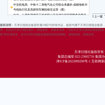
中交机电局、中铁十二局电气化公司联合承建的 成都地铁30
号线轨行区及高碑坝车辆段移交运营（图）
中交一公局集团建筑工程有限公司天津东丽四期预售形势良
3
上一篇
好
版权说明：
天津日报报业集团所属10报2刊所有作品，版权均属于天津日报报业集
敬告用户
用，包括但不限于稿件签约、网络发布、转稿等业务，均需与天津日报报业集团商谈，
报”和作者姓名，未与天津日报报业集团有协议的网站，谢绝转稿，违者必究。
天津日报社版权所有 Copy
集团总编室:022-23602716 集团办公
津ICP备2022009200号-1 互联网