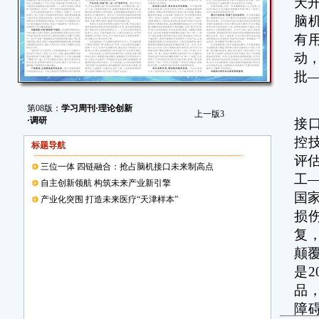
天
脑
有
动
批
攻
第08版：
学习周刊·理论创新
上一版
3
·调研
接
控
标题导航
评
三位一体 四链融合：抢占脑机接口未来制高点
工
自主创新领航 构筑未来产业新引擎
国
产业化突围 打造未来医疗“天津样本”
损
复
颠
是
品
障