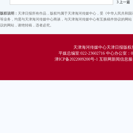
3
上一篇
经
的
版权说明：
天津日报所有作品，版权均属于天津海河传媒中心，受《中华人民共和国
申
等业务，均需与天津海河传媒中心商谈，与天津海河传媒中心有互换稿件协议的网站，
议的网站，谢绝转稿，违者必究。
篙
告
接
天津海河传媒中心天津日报版权所有 Co
深
平媒总编室:022-23602716 中心办公室：02
津ICP备2022009200号-1 互联网新闻信息服务
落
推
术
在
宣
用
工
稳
致