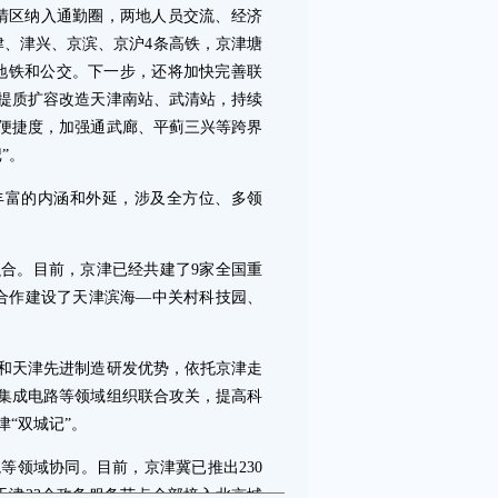
区纳入通勤圈，两地人员交流、经济
津、津兴、京滨、京沪4条高铁，京津塘
部地铁和公交。下一步，还将加快完善联
提质扩容改造天津南站、武清站，持续
便捷度，加强通武廊、平蓟三兴等跨界
”。
富的内涵和外延，涉及全方位、多领
。目前，京津已经共建了9家全国重
合作建设了天津滨海—中关村科技园、
天津先进制造研发优势，依托京津走
集成电路等领域组织联合攻关，提高科
“双城记”。
领域协同。目前，京津冀已推出230
天津23个政务服务节点全部接入北京城