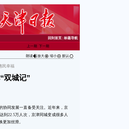
回到首页
|
标题导航
上一期
下一期
朗读
放大
缩小
默认
惠民幸福
“双城记”
协同发展一直备受关注。近年来，京
达到22.5万人次，京津同城变成很多人
换更加丝滑。