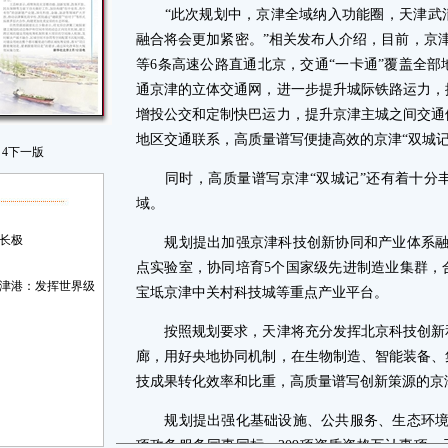
“此次规划中，京津全域纳入功能圈，天津武清
融合将会更加紧密。”相关发布人介绍，目前，京
等6条高速公路直通北京，交通“一卡通”覆盖全
通京津的立体交通网，进一步提升城际铁路运力，
增投公交和定制快巴运力，提升京津主城之间交通
地区交通联系，高质量谱写便捷高效的京津“双城记
4
下一版
同时，高质量谱写京津“双城记”还有着十分丰
域。
长极
规划提出加强京津科技创新协同和产业体系融合
点实验室，协同培育5个国家级先进制造业集群，
天津港：发挥世界级
宝坻京津中关村科技城等重点产业平台。
按照规划要求，天津将充分发挥北京科技创新和
廊，用好央地协同机制，在生物制造、智能装备、
技成果转化效率和比重，高质量谱写创新策源的京津
规划提出强化基础设施、公共服务、生态环境等
项政务服务同事同标、209项资质资格互认事项，