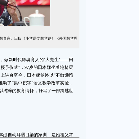
教育家。出版《小学语文教学论》《外国教学思
，做新时代铸魂育人的‘大先生’——田
授予仪式”，97岁的田本娜坐着轮椅缓
踏上讲台至今，田本娜始终以“不做懒惰
推动了“集中识字”语文教学改革实验，
以纯粹的教育情怀，抒写了一部跨越世
本娜自幼耳濡目染的家训，是她祖父常