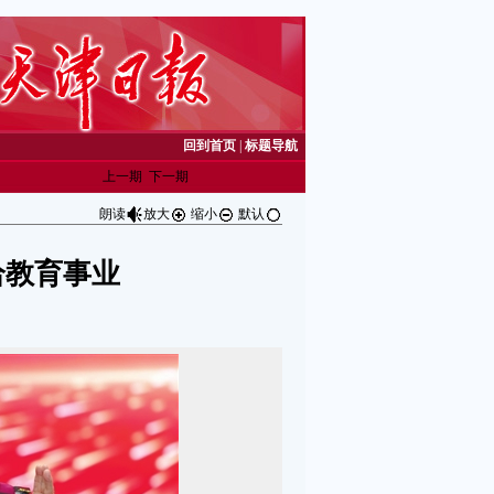
回到首页
|
标题导航
上一期
下一期
朗读
放大
缩小
默认
给教育事业