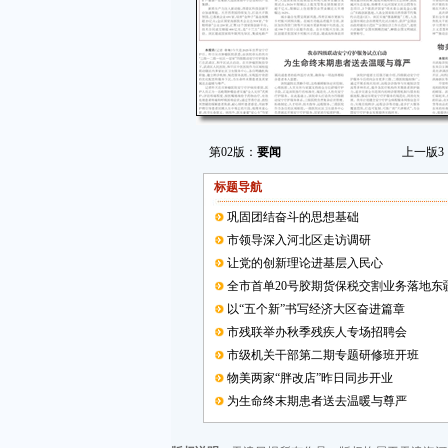
第02版：
要闻
上一版
3
标题导航
巩固团结奋斗的思想基础
市领导深入河北区走访调研
让党的创新理论进基层入民心
全市首单20号胶期货保税交割业务落地东
以“五个新”书写经济大区奋进篇章
市残联举办秋季残疾人专场招聘会
市级机关干部第二期专题研修班开班
物美两家“胖改店”昨日同步开业
为生命终末期患者送去温暖与尊严