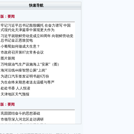
快速导航
1版：要闻
牢记习近平总书记殷殷嘱托 在奋力谱写 中国
式现代化天津篇章中展现更大作为
习近平就朝鲜劳动党成立80周年 向朝鲜劳动党
总书记金正恩致贺电
小葡萄如何做成大生意？
市政府召开第87次常务会议
图片新闻
万吨级油气生产设施海上“安家”（图）
海河沿线44座智慧公厕“上岗”
为进口汽车签发证明书超6万份
为生命终末期患者送去温暖与尊严
处处书香 人人悦读
天津地区天气预报
2版：要闻
巩固团结奋斗的思想基础
市领导深入河北区走访调研
让党的创新理论进基层入民心
全市首单20号胶期货保税交割业务落地东疆