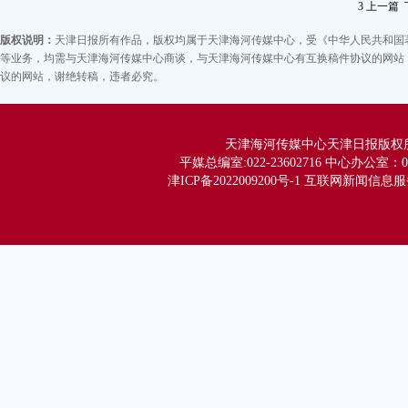
3
上一篇
应
南
版权说明：
天津日报所有作品，版权均属于天津海河传媒中心，受《中华人民共和国
叠
等业务，均需与天津海河传媒中心商谈，与天津海河传媒中心有互换稿件协议的网站，
议的网站，谢绝转稿，违者必究。
实
记
天津海河传媒中心天津日报版权所有 Co
平媒总编室:022-23602716 中心办公室：02
津ICP备2022009200号-1 互联网新闻信息服务