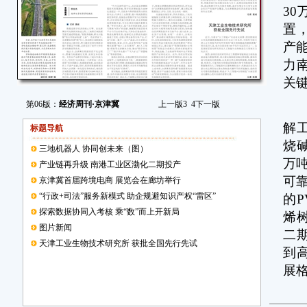
30
置
产能
力
关
第06版：
经济周刊·京津冀
上一版
3
4
下一版
据
解
标题导航
烧
三地机器人 协同创未来（图）
万
产业链再升级 南港工业区渤化二期投产
可
京津冀首届跨境电商 展览会在廊坊举行
“行政+司法”服务新模式 助企规避知识产权“雷区”
的
探索数据协同入考核 乘“数”而上开新局
烯
图片新闻
二
天津工业生物技术研究所 获批全国先行先试
到
展
此