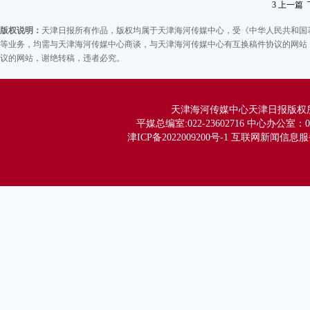
地
3
上一篇
营
版权说明：
天津日报所有作品，版权均属于天津海河传媒中心，受《中华人民共和国
等
等业务，均需与天津海河传媒中心商谈，与天津海河传媒中心有互换稿件协议的网站，
道
议的网站，谢绝转稿，违者必究。
体
流
时
天津海河传媒中心天津日报版权所有 Co
平媒总编室:022-23602716 中心办公室：02
案
津ICP备2022009200号-1 互联网新闻信息服务
张
乘
水
序
到
副