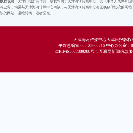
版权说明：
天津日报所有作品，版权均属于天津海河传媒中心，受《中华人民共和国
等业务，均需与天津海河传媒中心商谈，与天津海河传媒中心有互换稿件协议的网站，
议的网站，谢绝转稿，违者必究。
天津海河传媒中心天津日报版权所有 Co
平媒总编室:022-23602716 中心办公室：02
津ICP备2022009200号-1 互联网新闻信息服务