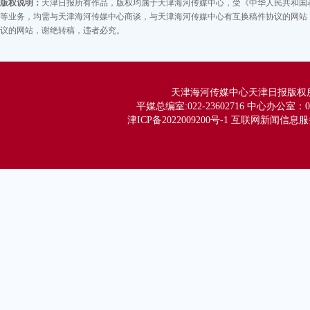
版权说明：
天津日报所有作品，版权均属于天津海河传媒中心，受《中华人民共和国
等业务，均需与天津海河传媒中心商谈，与天津海河传媒中心有互换稿件协议的网站，
议的网站，谢绝转稿，违者必究。
天津海河传媒中心天津日报版权所有 Co
平媒总编室:022-23602716 中心办公室：02
津ICP备2022009200号-1 互联网新闻信息服务