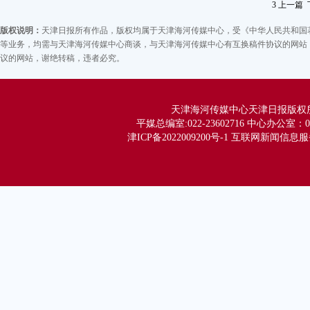
3
上一篇
版权说明：
天津日报所有作品，版权均属于天津海河传媒中心，受《中华人民共和国
等业务，均需与天津海河传媒中心商谈，与天津海河传媒中心有互换稿件协议的网站，
议的网站，谢绝转稿，违者必究。
天津海河传媒中心天津日报版权所有 Co
平媒总编室:022-23602716 中心办公室：02
津ICP备2022009200号-1 互联网新闻信息服务