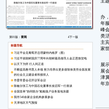
主
中
办
年
峰
类
第01版：
要闻
4
下一版
主宾
标题导航
家世
习近平会见葡萄牙总理蒙特内格罗（图）
本
习近平就朝鲜国庆77周年向朝鲜最高领导人金正恩致贺电
展
以天下为怀 行人间正道
不断提高教书育人本领 努力培养出更多德智体美劳全面发展
展
的社会主义建设者和接班人
津
市委常委会召开议军会议
年
陈敏尔张工与中国石化董事长侯启军一行座谈
全国首单“协同联办”船舶落户业务落地东疆
我市540余家企业机构参展参会
天津地区天气预报