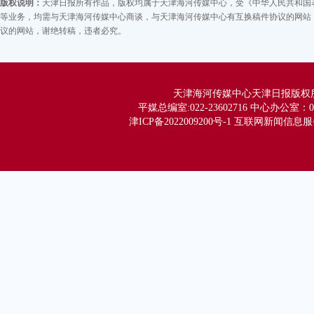
版权说明：
天津日报所有作品，版权均属于天津海河传媒中心，受《中华人民共和国
等业务，均需与天津海河传媒中心商谈，与天津海河传媒中心有互换稿件协议的网站，
议的网站，谢绝转稿，违者必究。
天津海河传媒中心天津日报版权所有 Co
平媒总编室:022-23602716 中心办公室：02
津ICP备2022009200号-1 互联网新闻信息服务