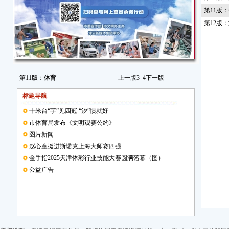
第11版
第12版
第11版：
体育
上一版
3
4
下一版
标题导航
十米台“芋”见四冠 “汐”惯就好
市体育局发布《文明观赛公约》
图片新闻
赵心童挺进斯诺克上海大师赛四强
金手指2025天津体彩行业技能大赛圆满落幕（图）
公益广告