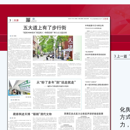
3
上一篇
今
化
方
力