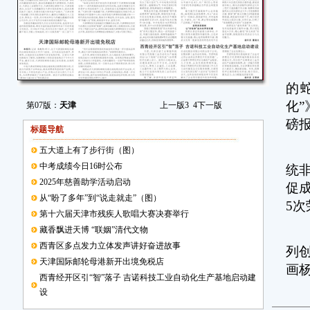
坚
让
深
的
化
第07版：
天津
上一版
3
4
下一版
磅
标题导航
聚
五大道上有了步行街（图）
中考成绩今日16时公布
统
2025年慈善助学活动启动
促
从“盼了多年”到“说走就走”（图）
5
第十六届天津市残疾人歌唱大赛决赛举行
藏香飘进天博 “联姻”清代文物
围
西青区多点发力立体发声讲好奋进故事
列
天津国际邮轮母港新开出境免税店
画
西青经开区引“智”落子 吉诺科技工业自动化生产基地启动建
设
深