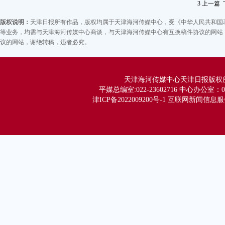
3
上一篇
让
版权说明：
天津日报所有作品，版权均属于天津海河传媒中心，受《中华人民共和国
西
等业务，均需与天津海河传媒中心商谈，与天津海河传媒中心有互换稿件协议的网站，
议的网站，谢绝转稿，违者必究。
方
合
畅
天津海河传媒中心天津日报版权所有 Co
中
平媒总编室:022-23602716 中心办公室：02
《
津ICP备2022009200号-1 互联网新闻信息服务
《
着
止
网
发
让
西