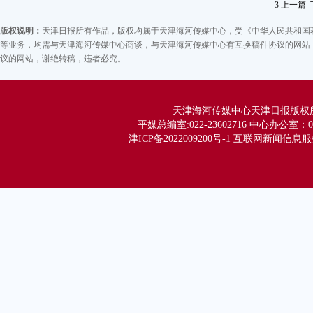
3
上一篇
更
版权说明：
天津日报所有作品，版权均属于天津海河传媒中心，受《中华人民共和国
闫
等业务，均需与天津海河传媒中心商谈，与天津海河传媒中心有互换稿件协议的网站，
针
议的网站，谢绝转稿，违者必究。
业
杜
天津海河传媒中心天津日报版权所有 Co
科
平媒总编室:022-23602716 中心办公室：02
者
津ICP备2022009200号-1 互联网新闻信息服务
在
服
的
市
来
器
转
也
闫