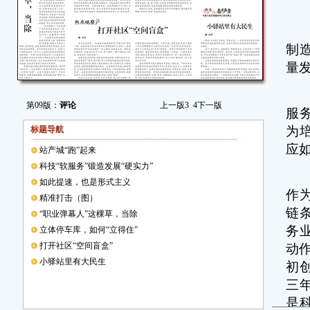
闫
科
制
量
闫
第09版：
评论
上一版
3
4
下一版
服
为
标题导航
应
站产城“跑”起来
科技“软服务”锻造发展“硬实力”
杜
如此提速，也是形式主义
作
精准打击（图）
链
“职业弹幕人”这棵草，当除
务
立体停车库，如何“立得住”
打开社区“空间盲盒”
动
小驿站里有大民生
初
三
是