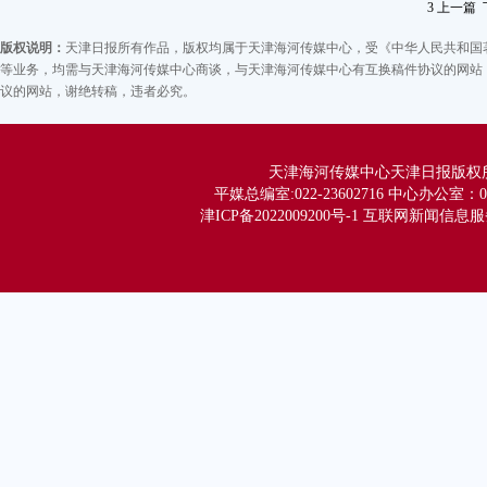
3
上一篇
版权说明：
天津日报所有作品，版权均属于天津海河传媒中心，受《中华人民共和国
等业务，均需与天津海河传媒中心商谈，与天津海河传媒中心有互换稿件协议的网站，
议的网站，谢绝转稿，违者必究。
天津海河传媒中心天津日报版权所有 Co
平媒总编室:022-23602716 中心办公室：02
津ICP备2022009200号-1 互联网新闻信息服务