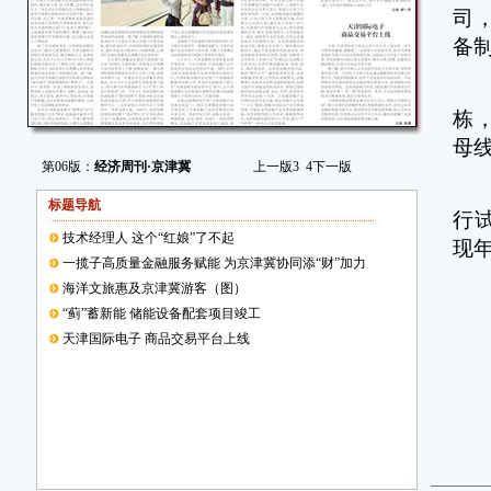
司
备
新
栋
母
第06版：
经济周刊·京津冀
上一版
3
4
下一版
该
标题导航
行
技术经理人 这个“红娘”了不起
现年
一揽子高质量金融服务赋能 为京津冀协同添“财”加力
海洋文旅惠及京津冀游客（图）
记
“蓟”蓄新能 储能设备配套项目竣工
天津国际电子 商品交易平台上线