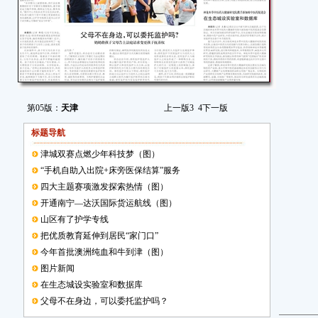
第05版：
天津
上一版
3
4
下一版
标题导航
津城双赛点燃少年科技梦（图）
“手机自助入出院+床旁医保结算”服务
四大主题赛项激发探索热情（图）
开通南宁—达沃国际货运航线（图）
山区有了护学专线
把优质教育延伸到居民“家门口”
今年首批澳洲纯血和牛到津（图）
图片新闻
在生态城设实验室和数据库
父母不在身边，可以委托监护吗？