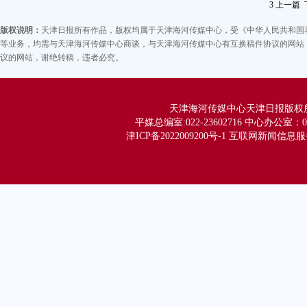
3
上一篇
版权说明：
天津日报所有作品，版权均属于天津海河传媒中心，受《中华人民共和国
等业务，均需与天津海河传媒中心商谈，与天津海河传媒中心有互换稿件协议的网站，
议的网站，谢绝转稿，违者必究。
本
（
1
天津海河传媒中心天津日报版权所有 Co
身
平媒总编室:022-23602716 中心办公室：02
津ICP备2022009200号-1 互联网新闻信息服务
比
特
完
械
合
大
科
代