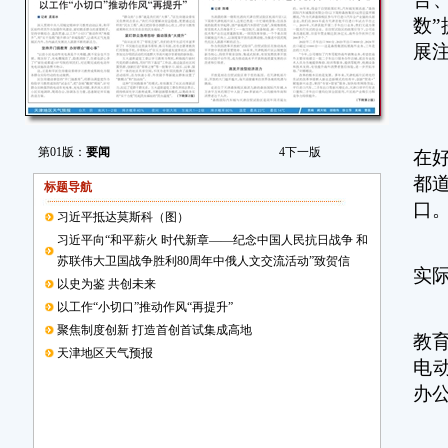
数
展
坚
“
第01版：
要闻
4
下一版
在
都
标题导航
口
习近平抵达莫斯科（图）
习近平向“和平薪火 时代新章——纪念中国人民抗日战争 和
这
苏联伟大卫国战争胜利80周年中俄人文交流活动”致贺信
实
以史为鉴 共创未来
以工作“小切口”推动作风“再提升”
区
聚焦制度创新 打造首创首试集成高地
教育
天津地区天气预报
电
办
“