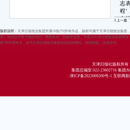
志
程
在
3
上一篇
紧
版权说明：
天津日报报业集团所属10报2刊所有作品，版权均属于天津日报报业集
用，包括但不限于稿件签约、网络发布、转稿等业务，均需与天津日报报业集团商谈，
“
报”和作者姓名，未与天津日报报业集团有协议的网站，谢绝转稿，违者必究。
不
机
动
天津日报社版权所有 Copy
集团总编室:022-23602716 集团办公
五
津ICP备2022009200号-1 互联网
群
打
享
哥、
这
了