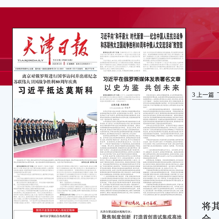
3
上一篇
深
将
合