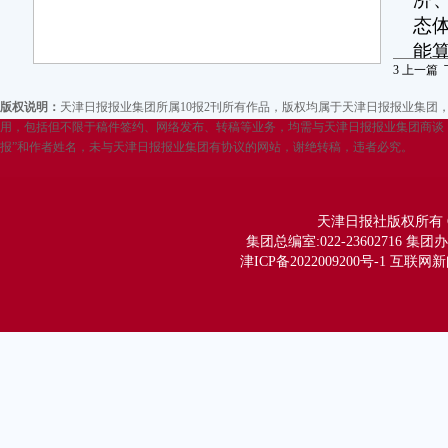
态
能
3
上一篇
目
版权说明：
天津日报报业集团所属10报2刊所有作品，版权均属于天津日报报业集
国
用，包括但不限于稿件签约、网络发布、转稿等业务，均需与天津日报报业集团商谈，
内
报”和作者姓名，未与天津日报报业集团有协议的网站，谢绝转稿，违者必究。
心
算
足
天津日报社版权所有 Copy
集团总编室:022-23602716 集团办公
据
津ICP备2022009200号-1 互联网
议
各
议
息
等
将
动