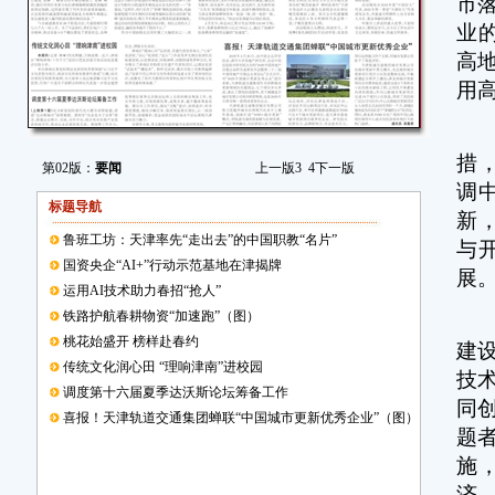
市
业
高
用高
国
措
第02版：
要闻
上一版
3
4
下一版
调
标题导航
新
鲁班工坊：天津率先“走出去”的中国职教“名片”
与
国资央企“AI+”行动示范基地在津揭牌
展
运用AI技术助力春招“抢人”
铁路护航春耕物资“加速跑”（图）
“
桃花始盛开 榜样赴春约
建
传统文化润心田 “理响津南”进校园
技
调度第十六届夏季达沃斯论坛筹备工作
同
喜报！天津轨道交通集团蝉联“中国城市更新优秀企业”（图）
题者
施
济