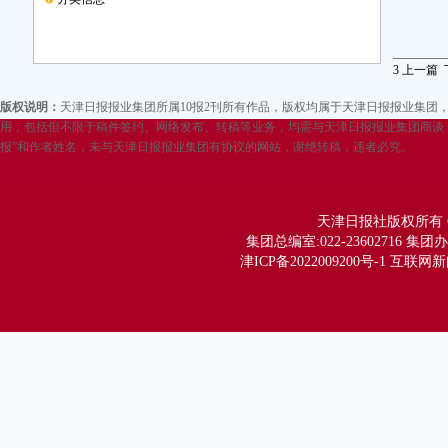
3
上一篇
版权说明：
天津日报报业集团所属10报2刊所有作品，版权均属于天津日报报业集
用，包括但不限于稿件签约、网络发布、转稿等业务，均需与天津日报报业集团商谈，
报”和作者姓名，未与天津日报报业集团有协议的网站，谢绝转稿，违者必究。
天津日报社版权所有 Copy
集团总编室:022-23602716 集团办公
津ICP备2022009200号-1 互联网