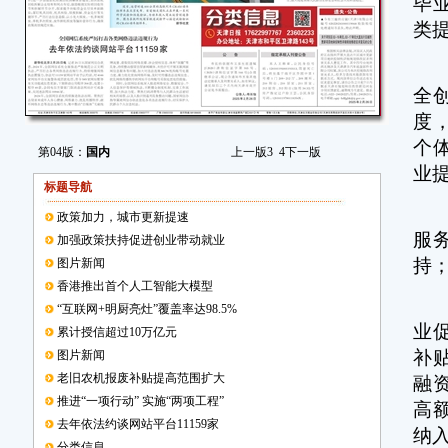
毕
类
人
全
度
个
第04版：
国内
上一版
3
4
下一版
业
标题导航
意
政策加力，城市更新提速
服
加强政策扶持促进创业带动就业
持
图片新闻
香港推出首个人工智能大模型
意
“互联网+明厨亮灶”覆盖率达98.5%
业
累计授信超过10万亿元
补
图片新闻
老旧农机报废补贴提高范围扩大
融
推进“一项行动” 实施“两项工程”
高
去年依法约谈网站平台11159家
纳
分类信息