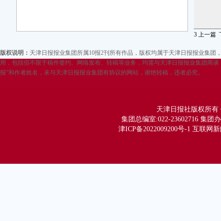
3
上一篇
版权说明：
天津日报报业集团所属10报2刊所有作品，版权均属于天津日报报业集
用，包括但不限于稿件签约、网络发布、转稿等业务，均需与天津日报报业集团商谈，
报”和作者姓名，未与天津日报报业集团有协议的网站，谢绝转稿，违者必究。
天津日报社版权所有 Copy
集团总编室:022-23602716 集团办公
津ICP备2022009200号-1 互联网