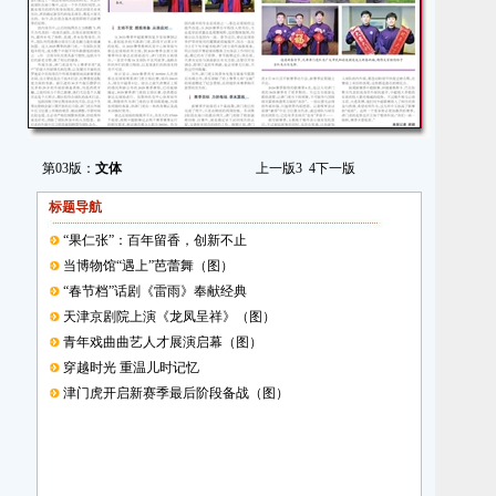
第03版：
文体
上一版
3
4
下一版
标题导航
“果仁张”：百年留香，创新不止
当博物馆“遇上”芭蕾舞（图）
“春节档”话剧《雷雨》奉献经典
天津京剧院上演《龙凤呈祥》（图）
青年戏曲曲艺人才展演启幕（图）
穿越时光 重温儿时记忆
津门虎开启新赛季最后阶段备战（图）