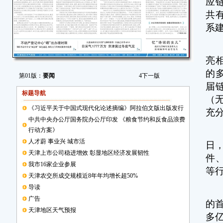
应
共
系
据
亮
的
第01版：
要闻
4
下一版
届
标题导航
（
《习近平关于中国式现代化论述摘编》阿拉伯文版出版发行
充
中共中央办公厅国务院办公厅印发 《粮食节约和反食品浪费
行动方案》
与
人才蔚 事业兴 城市活
日，
天津上市公司稳进增效 彰显地区经济发展韧性
件
我市16家企业参展
等
天津农交所成交规模近8年年均增长超50%
导读
链
广告
的首
天津地区天气预报
多