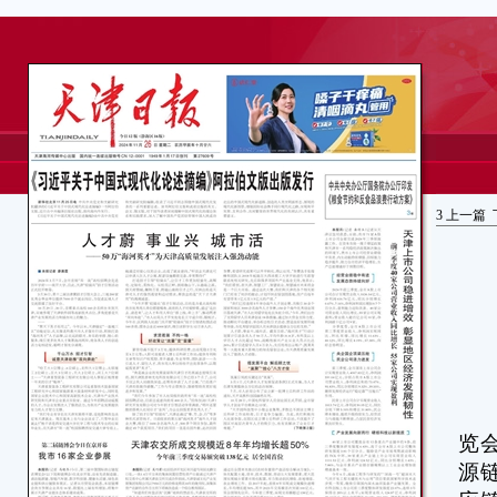
3
上一篇
本
览
源