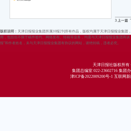
3
上一篇
版权说明：
天津日报报业集团所属10报2刊所有作品，版权均属于天津日报报业集
用，包括但不限于稿件签约、网络发布、转稿等业务，均需与天津日报报业集团商谈，
报”和作者姓名，未与天津日报报业集团有协议的网站，谢绝转稿，违者必究。
天津日报社版权所有 Copy
集团总编室:022-23602716 集团办公
津ICP备2022009200号-1 互联网