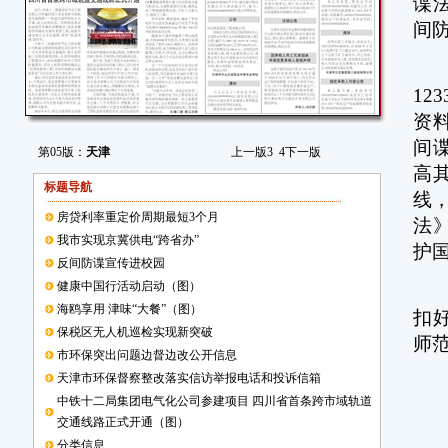
谍
间
“
1
资
间
第05版：
天津
上一版
3
4
下一版
高
标题导航
线
房贷利率重定价周期最短3个月
法
我市实现京冀供电“跨省办”
护
反间防谍宣传进校园
健康中国行活动启动（图）
“
海鸥享用 津味“大餐”（图）
扣
保税区无人机巡检实现新突破
师
市环保突出问题边督边改公开信息
天津市环保督察整改落实信访举报电话和投诉信箱
中铁十二局集团电气化公司参建项目 四川省首条跨市域轨道
交通线路正式开通（图）
分类信息