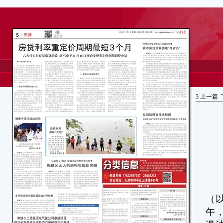
3
上一篇
本
（
午