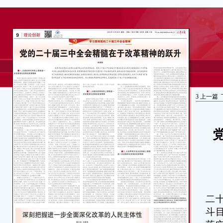
3
上一篇
改
二
斗