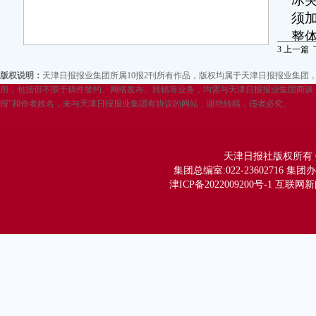
须
整
3
上一篇
时
当
版权说明：
天津日报报业集团所属10报2刊所有作品，版权均属于天津日报报业集
期
用，包括但不限于稿件签约、网络发布、转稿等业务，均需与天津日报报业集团商谈，
报”和作者姓名，未与天津日报报业集团有协议的网站，谢绝转稿，违者必究。
化
义
把
天津日报社版权所有 Copy
集团总编室:022-23602716 集团办公
一
津ICP备2022009200号-1 互联网
设
国
断
1
不
题
者