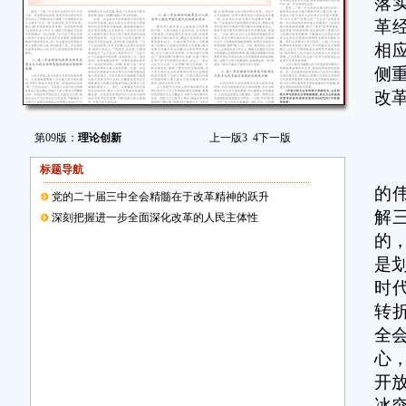
落
革
相
侧
改
■
第09版：
理论创新
上一版
3
4
下一版
改
标题导航
的
党的二十届三中全会精髓在于改革精神的跃升
解
深刻把握进一步全面深化改革的人民主体性
的
是
时
转
全
心
开
冰