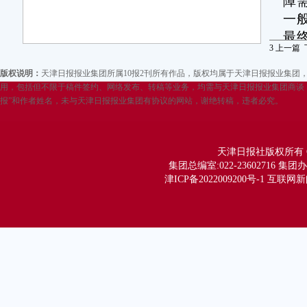
障
一
最
3
上一篇
障
版权说明：
天津日报报业集团所属10报2刊所有作品，版权均属于天津日报报业集
近
用，包括但不限于稿件签约、网络发布、转稿等业务，均需与天津日报报业集团商谈，
机
报”和作者姓名，未与天津日报报业集团有协议的网站，谢绝转稿，违者必究。
大螺
界
津滨
天津日报社版权所有 Copy
集团总编室:022-23602716 集团办公
津ICP备2022009200号-1 互联网