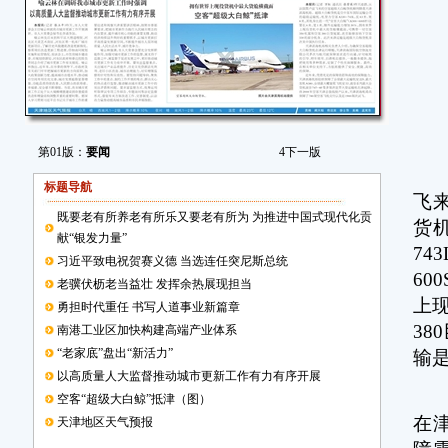
第01版：
要闻
4
下一版
本
标题导航
飞
既要老有所养老有所乐又要老有所为 为推进中国式现代化贡
货
献“银发力量”
74
习近平致电祝贺赛义德 当选连任突尼斯总统
60
老骥伏枥老当益壮 发挥余热展现担当
上
勇担时代重任 书写人道事业新篇章
3
南港工业区加快构建高端产业体系
“老家底”盘出“新活力”
输
以高质量人大监督推动城市更新工作有力有序开展
天
空客“超级大白鲸”抵津（图）
在
天津地区天气预报