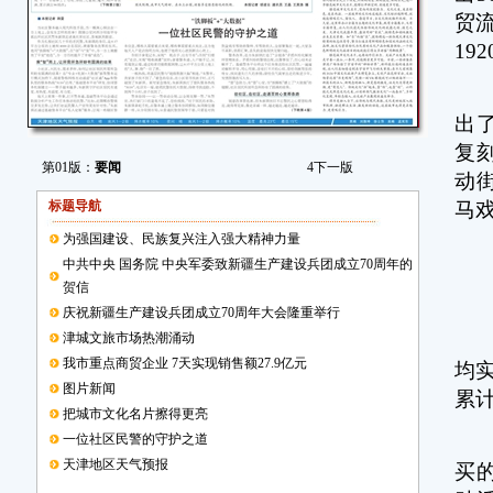
贸流
19
假
出
复
第01版：
要闻
4
下一版
动
标题导航
马
为强国建设、民族复兴注入强大精神力量
（
中共中央 国务院 中央军委致新疆生产建设兵团成立70周年的
贺信
（
庆祝新疆生产建设兵团成立70周年大会隆重举行
津城文旅市场热潮涌动
和
我市重点商贸企业 7天实现销售额27.9亿元
均
图片新闻
累计
把城市文化名片擦得更亮
一位社区民警的守护之道
节
天津地区天气预报
买