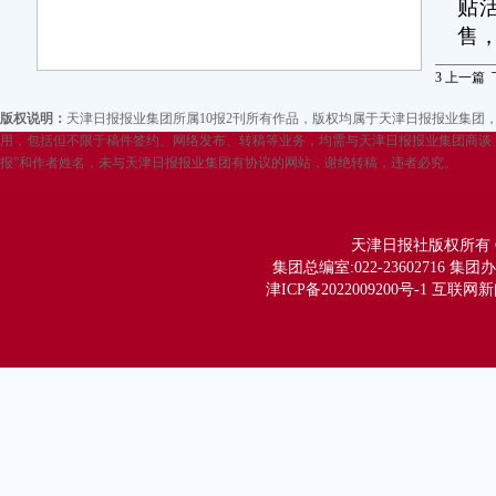
贴
售
其
3
上一篇
人
版权说明：
天津日报报业集团所属10报2刊所有作品，版权均属于天津日报报业集
中
用，包括但不限于稿件签约、网络发布、转稿等业务，均需与天津日报报业集团商谈，
报”和作者姓名，未与天津日报报业集团有协议的网站，谢绝转稿，违者必究。
在
港
中
天津日报社版权所有 Copy
了
集团总编室:022-23602716 集团办公
津ICP备2022009200号-1 互联网
众
凭
费
49
餐
被
长