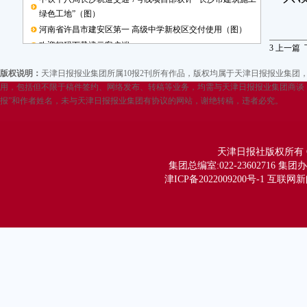
绿色工地”（图）
河南省许昌市建安区第一 高级中学新校区交付使用（图）
欢迎扫码下载津云客户端
3
上一篇
版权说明：
天津日报报业集团所属10报2刊所有作品，版权均属于天津日报报业集
用，包括但不限于稿件签约、网络发布、转稿等业务，均需与天津日报报业集团商谈，
报”和作者姓名，未与天津日报报业集团有协议的网站，谢绝转稿，违者必究。
天津日报社版权所有 Copy
集团总编室:022-23602716 集团办公
津ICP备2022009200号-1 互联网