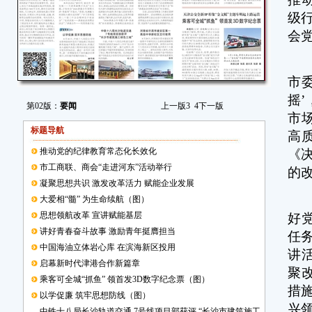
级
会
现
市
摇
第02版：
要闻
上一版
3
4
下一版
市
标题导航
高
推动党的纪律教育常态化长效化
《
市工商联、商会“走进河东”活动举行
的
凝聚思想共识 激发改革活力 赋能企业发展
市
大爱相“髓” 为生命续航（图）
思想领航改革 宣讲赋能基层
好
讲好青春奋斗故事 激励青年挺膺担当
任务
中国海油立体岩心库 在滨海新区投用
讲
启幕新时代津港合作新篇章
聚
乘客可全城“抓鱼” 领首发3D数字纪念票（图）
措
以学促廉 筑牢思想防线（图）
兴
中铁十八局长沙轨道交通 7号线项目部获评 “长沙市建筑施工