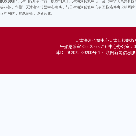
版权说明：
天津日报所有作品，版权均属于天津海河传媒中心，受《中华人民共和国
等业务，均需与天津海河传媒中心商谈，与天津海河传媒中心有互换稿件协议的网站，
议的网站，谢绝转稿，违者必究。
天津海河传媒中心天津日报版权所有 Co
平媒总编室:022-23602716 中心办公室：02
津ICP备2022009200号-1 互联网新闻信息服务