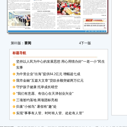
第01版：
要闻
4
下一版
标题导航
坚持以人民为中心的发展思想 用心用情办好“一老一小”民生
实事
为中资企业“出海”提供84.2亿元 增幅超七成
我市金融“五篇大文章”贷款余额突破两万亿元
守护孩子健康 托举成长晴空
“我们有意愿、有信心在天津创业兴业”
三项签约落地 两项团标亮相
归巢“小候鸟” 暑假有“趣”处
实现“事事有人管、时时有人管、处处有人管”