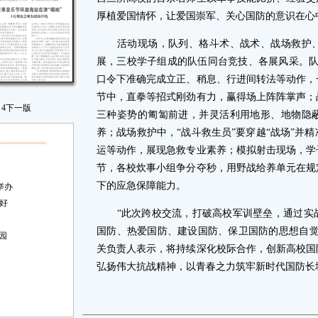
厚植爱国情怀，让爱国崇军、关心国防的意识在心
活动现场，队列、格斗术、战术、战场救护、
展，三校学子组成的队伍同台竞技、各展风采。队
口令下准确完成立正、稍息、行进间转法等动作，
节中，直拳等招式刚劲有力，赢得场上阵阵掌声；
4
下一版
三种姿势的匍匐前进，并灵活利用地形、地物隐
养；战场救护中，“战斗救生员”要穿越“战场”并
运等动作，展现急救专业素养；模拟射击现场，学
节，各校炊事小组争分夺秒，用野战给养单元在规
下的应急保障能力。
举办
好
“此次跨校交流，打破高校军训壁垒，通过实战
国防、热爱国防、建设国防、保卫国防的思想自觉
园
关负责人表示，将持续深化校际合作，创新高校国
弘扬伟大抗战精神，以青春之力筑牢新时代国防长