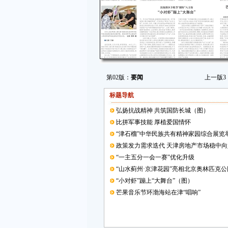
第02版：
要闻
上一版
3
标题导航
弘扬抗战精神 共筑国防长城（图）
比拼军事技能 厚植爱国情怀
“津石榴”中华民族共有精神家园综合展览
政策发力需求迭代 天津房地产市场稳中向
“一主五分一会一赛”优化升级
“山水蓟州·京津花园”亮相北京奥林匹克公
“小对虾”蹦上“大舞台”（图）
芒果音乐节环渤海站在津“唱响”