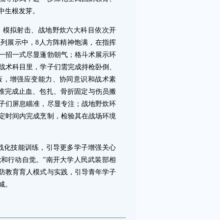
中生根发芽。
模拟射击、战地野炊六大科目依次开
列展示中，8人方阵精神饱满，在指挥
一招一式尽显蓬勃朝气；格斗术展示环
战术科目里，学子们需完成持枪卧倒、
蔽，增强应变能力、协同意识和战术素
精准完成止血、包扎、骨折固定与伤员搬
子们屏息瞄准，尽显专注；战地野炊环
定时间内完成烹制，检验其在战场环境
化技能训练，引导更多学子增强关心
和行动自觉。”南开大学人民武装部相
防教育育人模式与实践，引导青年学子
城。