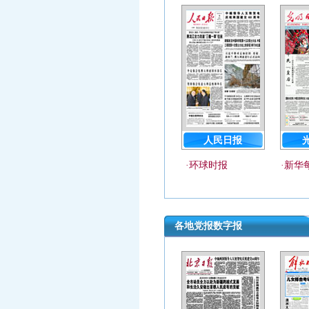
人民日报
·
环球时报
·
新华
各地党报数字报